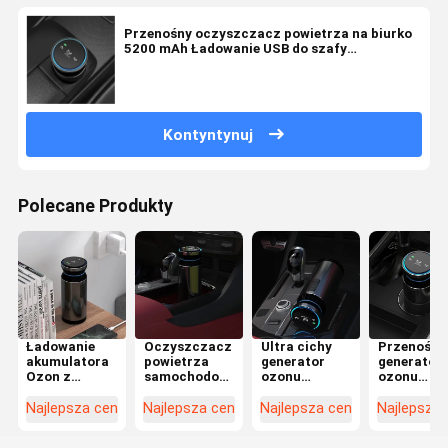
Przenośny oczyszczacz powietrza na biurko
5200 mAh Ładowanie USB do szafy
samochodowej
Kontyntynuj
Polecane Produkty
Ładowanie
Oczyszczacz
Ultra cichy
Przenośny
akumulatora
powietrza
generator
generator
Ozon z
samochodowego
ozonu
ozonu
jonami
8w z
samochodowy
Samochod
ujemnymi
przenośnym
oczyszczacz
oczyszcza
Najlepsza cena
Najlepsza cena
Najlepsza cena
Najlepsza
Oczyszczacz
generatorem
powietrza
powietrza
powietrza
ozonu Usb
bez filtra
usuwa