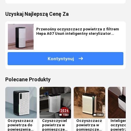
Uzyskaj Najlepszą Cenę Za
Przenośny oczyszczacz powietrza z filtrem
Hepa A07 Usuń inteligentny sterylizator
powietrza PM 2.5
Kontyntynuj
Polecane Produkty
Oczyszczacz
Czyszczyciel
Oczyszczacz
Inteligent
powietrza do
powietrza w
powietrza w
oczyszcza
powieszenia
pomieszczeniu
pomieszczeniu
powietrza